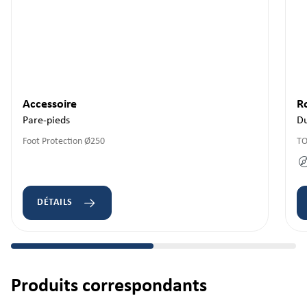
Accessoire
R
Pare-pieds
Du
Foot Protection Ø250
TO
DÉTAILS
Produits correspondants
Ignorer la galerie de produits