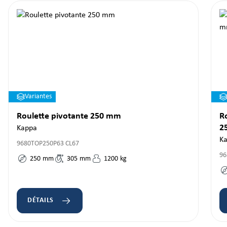
Variantes
Roulette pivotante 250 mm
Ro
2
Kappa
K
9680TOP250P63 CL67
96
250
mm
305
mm
1200
kg
DÉTAILS