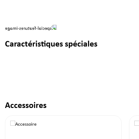
Caractéristiques spéciales
Accessoires
Ignorer la galerie de produits