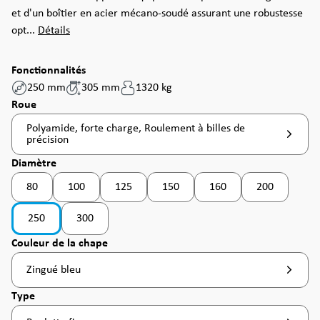
et d'un boîtier en acier mécano-soudé assurant une robustesse
opt...
Détails
Fonctionnalités
250 mm
305 mm
1320 kg
Sélectionnez
Roue
Polyamide, forte charge, Roulement à billes de
précision
Sélectionnez
Diamètre
80
100
125
150
160
200
(Cette option n'est pas disponible pour le moment. )
(Cette option n'est pas disponible pour le moment. )
(Cette option n'est pas disponible pou
250
300
(Cette option n'est pas disponible pour le moment. )
Sélectionnez
Couleur de la chape
Zingué bleu
Sélectionnez
Type