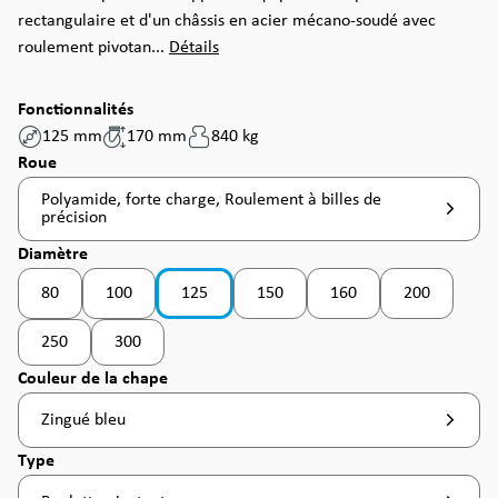
rectangulaire et d'un châssis en acier mécano-soudé avec
roulement pivotan...
Détails
Fonctionnalités
125 mm
170 mm
840 kg
Sélectionnez
Roue
Polyamide, forte charge, Roulement à billes de
précision
Sélectionnez
Diamètre
80
100
125
150
160
200
(Cette option n'est pas disponible pour le moment. )
250
300
(Cette option n'est pas disponible pour le moment. )
Sélectionnez
Couleur de la chape
Zingué bleu
Sélectionnez
Type