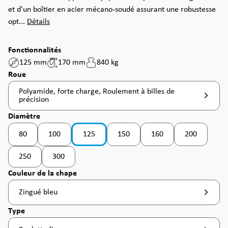
et d'un boîtier en acier mécano-soudé assurant une robustesse
opt...
Détails
Fonctionnalités
125 mm
170 mm
840 kg
Sélectionnez
Roue
Polyamide, forte charge, Roulement à billes de
précision
Sélectionnez
Diamètre
80
100
125
150
160
200
(Cette option n'est pas disponible pour le moment. )
(Cette option n'est pas disponible pour le moment. )
(Cette option n'est pas disponible po
250
300
(Cette option n'est pas disponible pour le moment. )
Sélectionnez
Couleur de la chape
Zingué bleu
Sélectionnez
Type