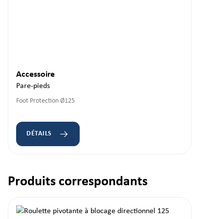
Accessoire
Pare-pieds
Foot Protection Ø125
DÉTAILS
Produits correspondants
Ignorer la galerie de produits