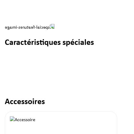
Caractéristiques spéciales
Accessoires
Ignorer la galerie de produits