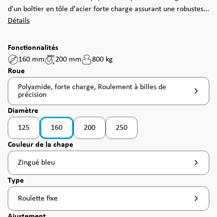
d'un boîtier en tôle d'acier forte charge assurant une robustes...
Détails
Fonctionnalités
160 mm
200 mm
800 kg
Sélectionnez
Roue
Polyamide, forte charge, Roulement à billes de
précision
Sélectionnez
Diamètre
125
160
200
250
(Cette option n'est pas disponible pour le mome
(Cette option n'est pas disponible 
Sélectionnez
Couleur de la chape
Zingué bleu
Sélectionnez
Type
Roulette fixe
Sélectionnez
Ajustement