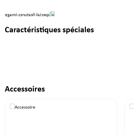
Caractéristiques spéciales
Accessoires
Ignorer la galerie de produits