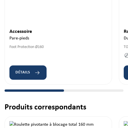
Accessoire
R
Pare-pieds
Du
Foot Protection Ø160
TO
DÉTAILS
Produits correspondants
Ignorer la galerie de produits