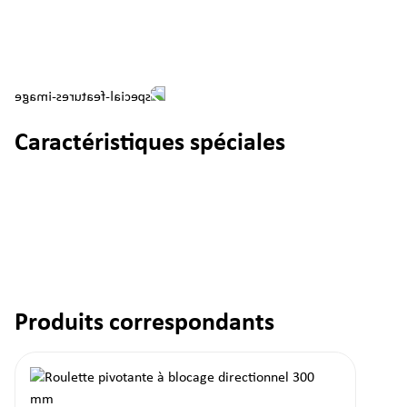
Caractéristiques spéciales
Produits correspondants
Ignorer la galerie de produits