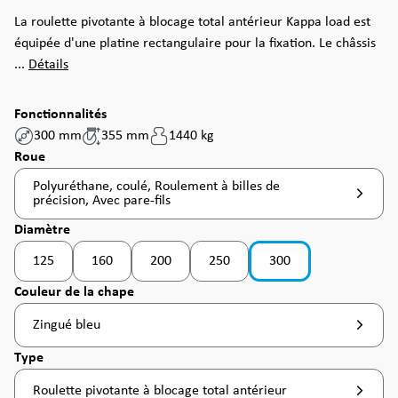
La roulette pivotante à blocage total antérieur Kappa load est
équipée d'une platine rectangulaire pour la fixation. Le châssis
...
Détails
Fonctionnalités
300 mm
355 mm
1440 kg
Sélectionnez
Roue
Polyuréthane, coulé, Roulement à billes de
précision, Avec pare-fils
Sélectionnez
Diamètre
125
160
200
250
300
(Cette option n'est pas disponible pour le momen
Sélectionnez
Couleur de la chape
Zingué bleu
Sélectionnez
Type
Roulette pivotante à blocage total antérieur