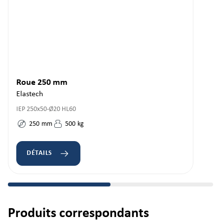
Roue 250 mm
Elastech
IEP 250x50-Ø20 HL60
250
mm
500
kg
DÉTAILS
Produits correspondants
Ignorer la galerie de produits