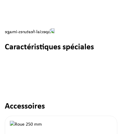
Caractéristiques spéciales
Accessoires
Ignorer la galerie de produits