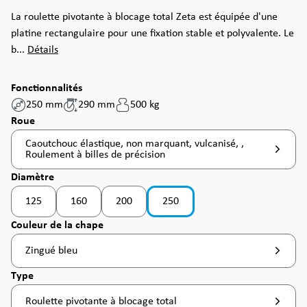
La roulette pivotante à blocage total Zeta est équipée d'une
platine rectangulaire pour une fixation stable et polyvalente. Le
b...
Détails
Fonctionnalités
250 mm
290 mm
500 kg
Sélectionnez
Roue
Caoutchouc élastique, non marquant, vulcanisé, ,
Roulement à billes de précision
Sélectionnez
Diamètre
125
160
200
250
Sélectionnez
Couleur de la chape
Zingué bleu
Sélectionnez
Type
Roulette pivotante à blocage total