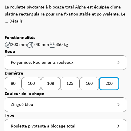
La roulette pivotante à blocage total Alpha est équipée d'une
platine rectangulaire pour une fixation stable et polyvalente. Le
...
Détails
Fonctionnalités
200 mm
240 mm
350 kg
Sélectionnez
Roue
Polyamide, Roulements rouleaux
Sélectionnez
Diamètre
80
100
108
125
160
200
(Cette option n'est pas disponible pour le moment. )
(Cette option n'est pas disponible pour le moment. )
(Cette option n'est pas disponible pour le moment
(Cette option n'est pas disponible pou
Sélectionnez
Couleur de la chape
Zingué bleu
Sélectionnez
Type
Roulette pivotante à blocage total