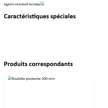
Caractéristiques spéciales
Produits correspondants
Ignorer la galerie de produits