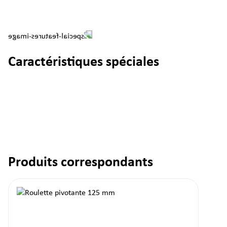
Caractéristiques spéciales
Produits correspondants
Ignorer la galerie de produits