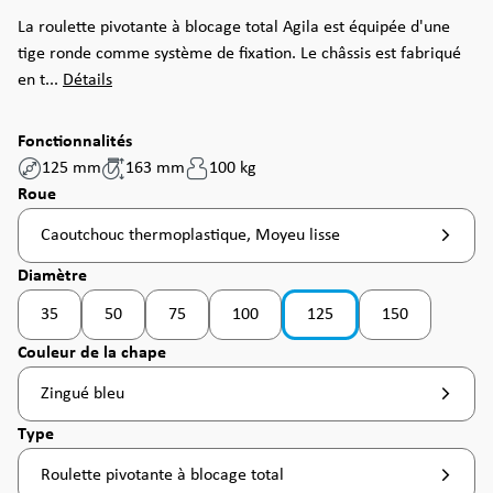
La roulette pivotante à blocage total Agila est équipée d'une
tige ronde comme système de fixation. Le châssis est fabriqué
en t...
Détails
Fonctionnalités
125 mm
163 mm
100 kg
Sélectionnez
Roue
Caoutchouc thermoplastique, Moyeu lisse
Sélectionnez
Diamètre
35
50
75
100
125
150
(Cette option n'est pas disponible pour le moment. )
(Cette option n'est pas disponible pour le moment. )
(Cette option n'est pas disponible pour le moment. )
(Cette option n'est pas disponible pour 
(Cette option n'
Sélectionnez
Couleur de la chape
Zingué bleu
Sélectionnez
Type
Roulette pivotante à blocage total