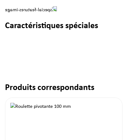
Caractéristiques spéciales
Produits correspondants
Ignorer la galerie de produits