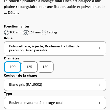
La roulette pivotante à blocage total Linea est équipée d'une
platine rectangulaire pour une fixation stable et polyvalente. Le
...
Détails
Fonctionnalités
100 mm
124 mm
120 kg
Sélectionnez
Roue
Polyuréthane, injecté, Roulement à billes de
précision, Avec pare-fils
Sélectionnez
Diamètre
100
125
150
(Cette option n'est pas disponible pour le mome
Sélectionnez
Couleur de la chape
Blanc gris (RAL9002)
Sélectionnez
Type
Roulette pivotante à blocage total