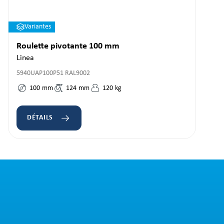
Variantes
Roulette pivotante 100 mm
Linea
5940UAP100P51 RAL9002
100
mm
124
mm
120
kg
DÉTAILS