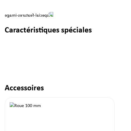
Caractéristiques spéciales
Accessoires
Ignorer la galerie de produits