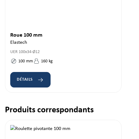
Roue 100 mm
Elastech
UER 100x34-Ø12
100
mm
160
kg
DÉTAILS
Produits correspondants
Ignorer la galerie de produits