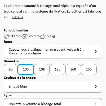
La roulette pivotante à blocage total Alpha est équipée d'un
trou central comme système de fixation. Le boîtier est fabriqué
en ...
Détails
Fonctionnalités
100 mm
128 mm
150 kg
Sélectionnez
Roue
Caoutchouc élastique, non marquant, vulcanisé, ,
Roulements rouleaux
Sélectionnez
Diamètre
80
100
108
125
160
200
(Cette option n'est pas disponible pour le moment. )
(Cette option n'est pas disponible pour le moment
(Cette option n'est pas disponible po
Sélectionnez
Couleur de la chape
Zingué bleu
Sélectionnez
Type
Roulette pivotante à blocage total