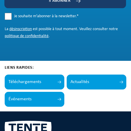
S'ABONNER
Je souhaite m’abonner à la newsletter.
*
La
désinscription
est possible à tout moment. Veuillez consulter notre
politique de confidentialité
.
LIENS RAPIDES:
Téléchargements
Actualités
Événements