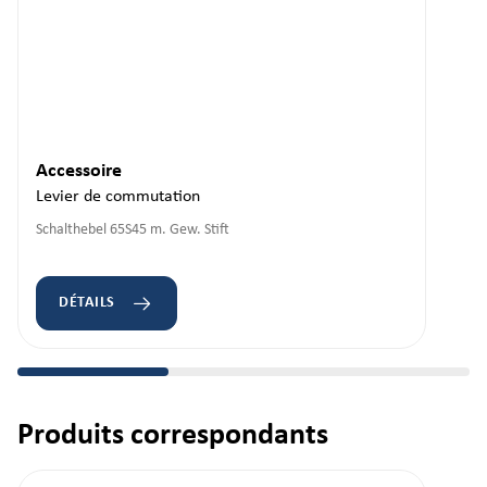
Accessoire
Levier de commutation
Schalthebel 65S45 m. Gew. Stift
DÉTAILS
Produits correspondants
Ignorer la galerie de produits