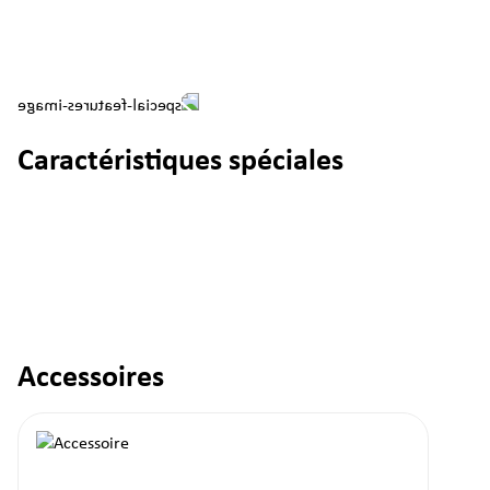
Caractéristiques spéciales
Accessoires
Ignorer la galerie de produits