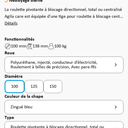
Nettoyage stérile
La roulette pivotante à blocage directionnel, total ou centralisé
Agila care est équipée d'une tige pour roulette à blocage cent...
Détails
Fonctionnalités
100 mm
138 mm
100 kg
Sélectionnez
Roue
Polyuréthane, injecté, conducteur d’électricité,
Roulement à billes de précision, Avec pare-fils
Sélectionnez
Diamètre
100
125
150
Sélectionnez
Couleur de la chape
Zingué bleu
Sélectionnez
Type
Roulette pivotante à blocage directionnel, total ou