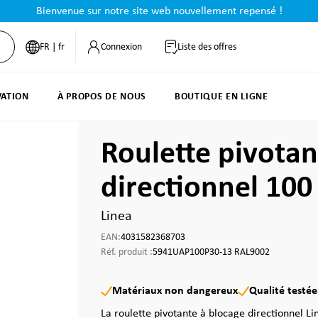
Bienvenue sur notre site web nouvellement repensé !
FR | fr
Connexion
Liste des offres
VATION
À PROPOS DE NOUS
BOUTIQUE EN LIGNE
Roulette pivotan
directionnel 10
Linea
EAN:
4031582368703
Réf. produit :
5941UAP100P30-13 RAL9002
Matériaux non dangereux
Qualité testée
La roulette pivotante à blocage directionnel Li