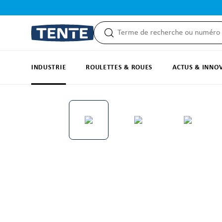
recherche
Passer à la navigation principale
INDUSTRIE
ROULETTES & ROUES
ACTUS & INNO
Ignorer la galerie d'images