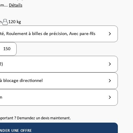
am...
Détails
m
120 kg
té, Roulement à billes de précision, Avec pare-fils
150
2)
à blocage directionnel
mm
mportant ? Demandez un devis maintenant.
NDER UNE OFFRE