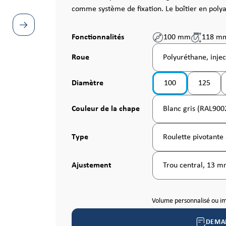
comme système de fixation. Le boîtier en poly
Fonctionnalités
100 mm
118 m
Sélectionnez
Roue
Polyuréthane, injec
Sélectionnez
Diamètre
100
125
Sélectionnez
Couleur de la chape
Blanc gris (RAL900
Sélectionnez
Type
Roulette pivotante 
Sélectionnez
Ajustement
Trou central, 13 
Volume personnalisé ou i
DEMA