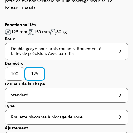
patte de fixation verticale pour un montage sécurisé. Le
boîtier...
Détails
Fonctionnalités
125 mm
160 mm
80 kg
Sélectionnez
Roue
Double gorge pour tapis roulants, Roulement à
billes de précision, Avec pare-fils
Sélectionnez
Diamètre
100
125
(Cette option n'est pas disponible pour le moment. )
Sélectionnez
Couleur de la chape
Standard
Sélectionnez
Type
Roulette pivotante à blocage de roue
Sélectionnez
Ajustement