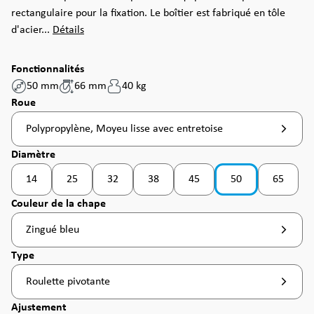
rectangulaire pour la fixation. Le boîtier est fabriqué en tôle
d'acier...
Détails
Fonctionnalités
50 mm
66 mm
40 kg
Sélectionnez
Roue
Polypropylène, Moyeu lisse avec entretoise
Sélectionnez
Diamètre
14
25
32
38
45
50
65
(Cette option n'est pas disponible pour le moment. )
(Cette option n'est pas disponible pour le moment. )
(Cette option n'est pas disponible pour le moment. )
(Cette option n'est pas disponible pour l
(Cette option n'est pas disponi
(Cette op
Sélectionnez
Couleur de la chape
Zingué bleu
Sélectionnez
Type
Roulette pivotante
Sélectionnez
Ajustement