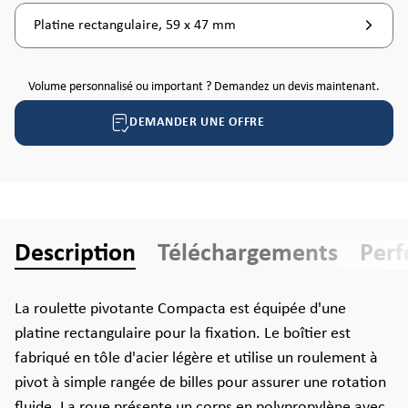
Platine rectangulaire, 59 x 47 mm
Volume personnalisé ou important ? Demandez un devis maintenant.
DEMANDER UNE OFFRE
Description
Téléchargements
Per
La roulette pivotante Compacta est équipée d'une
platine rectangulaire pour la fixation. Le boîtier est
fabriqué en tôle d'acier légère et utilise un roulement à
pivot à simple rangée de billes pour assurer une rotation
fluide. La roue présente un corps en polypropylène avec