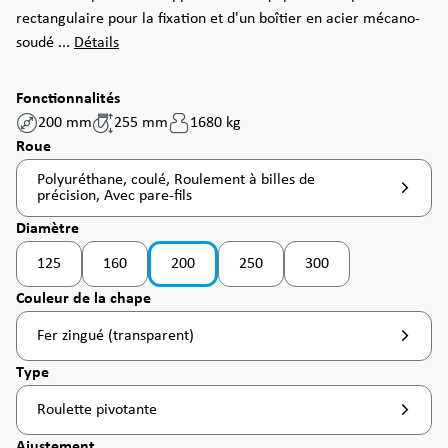
rectangulaire pour la fixation et d'un boîtier en acier mécano-
soudé ...
Détails
Fonctionnalités
200 mm
255 mm
1680 kg
Sélectionnez
Roue
Polyuréthane, coulé, Roulement à billes de
précision, Avec pare-fils
Sélectionnez
Diamètre
125
160
200
250
300
(Cette option n'est pas disponible pour le moment. )
(Cette option n'est pas disponible pour le moment. )
Sélectionnez
Couleur de la chape
Fer zingué (transparent)
Sélectionnez
Type
Roulette pivotante
Sélectionnez
Ajustement