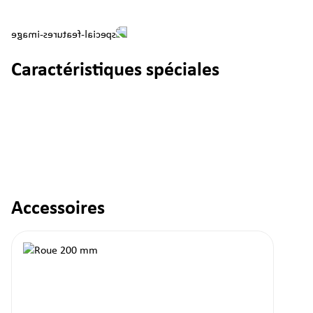
Caractéristiques spéciales
Accessoires
Ignorer la galerie de produits