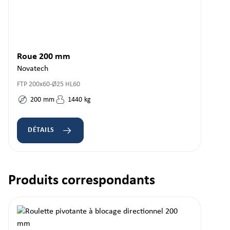
Roue 200 mm
Novatech
FTP 200x60-Ø25 HL60
200
mm
1440
kg
DÉTAILS
Produits correspondants
Ignorer la galerie de produits