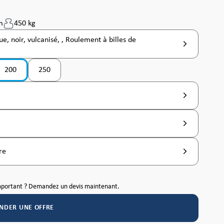
m
450 kg
e, noir, vulcanisé, , Roulement à billes de
200
250
(Cette option n'est pas disponible pour le moment. )
re
mportant ? Demandez un devis maintenant.
NDER UNE OFFRE