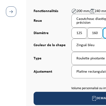
Fonctionnalités
200 mm
240 m
Caoutchouc élastiqu
Sélectionnez
Roue
précision
Sélectionnez
Diamètre
125
160
Sélectionnez
Couleur de la chape
Zingué bleu
Sélectionnez
Type
Roulette pivotante
Sélectionnez
Ajustement
Platine rectangulai
Volume personnalisé ou i
DEMA