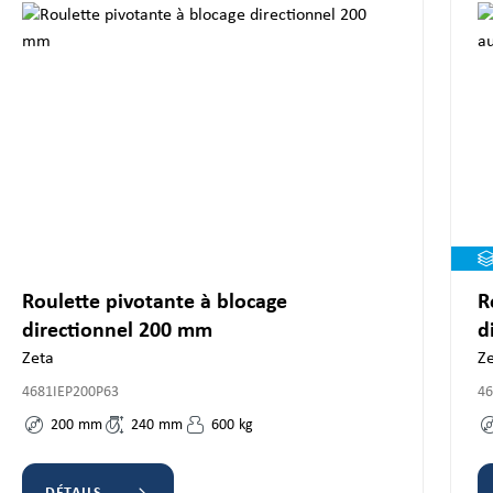
Roulette pivotante à blocage
R
directionnel 200 mm
d
Zeta
Ze
4681IEP200P63
46
200
mm
240
mm
600
kg