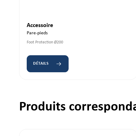
Accessoire
Pare-pieds
Foot Protection Ø200
DÉTAILS
Ignorer la galerie de produits
Produits correspond