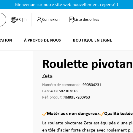
Bienvenue sur notre site web nouvellement repensé !
FR | fr
Connexion
Liste des offres
VATION
À PROPOS DE NOUS
BOUTIQUE EN LIGNE
Roulette pivota
Zeta
Numéro de commande :
990804231
EAN:
4031582307818
Réf. produit :
4680IEP200P63
Matériaux non dangereux
Qualité testée
La roulette pivotante Zeta est équipée d'une pl
en tôle d'acier forte charge avec roulement p.