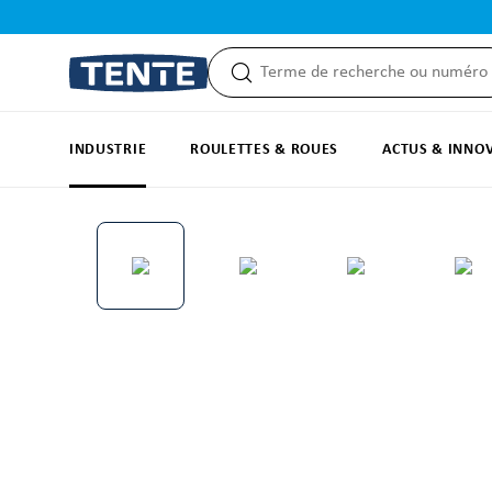
recherche
Passer à la navigation principale
INDUSTRIE
ROULETTES & ROUES
ACTUS & INNO
Ignorer la galerie d'images