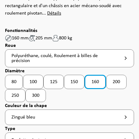
rectangulaire et d'un châssis en acier mécano-soudé avec
roulement pivotan...
Détails
Fonctionnalités
160 mm
205 mm
800 kg
Sélectionnez
Roue
Polyuréthane, coulé, Roulement à billes de
précision
Sélectionnez
Diamètre
80
100
125
150
160
200
(Cette option n'est pas disponible pour le moment. )
(Cette option n'est pas disponible pou
250
300
(Cette option n'est pas disponible pour le moment. )
Sélectionnez
Couleur de la chape
Zingué bleu
Sélectionnez
Type