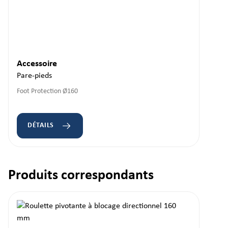
Accessoire
Pare-pieds
Foot Protection Ø160
DÉTAILS
Produits correspondants
Ignorer la galerie de produits