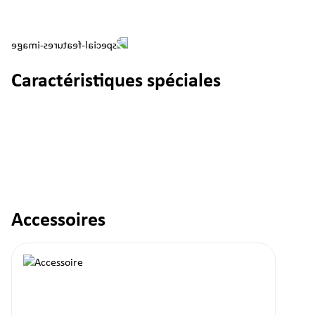
Caractéristiques spéciales
Accessoires
Ignorer la galerie de produits