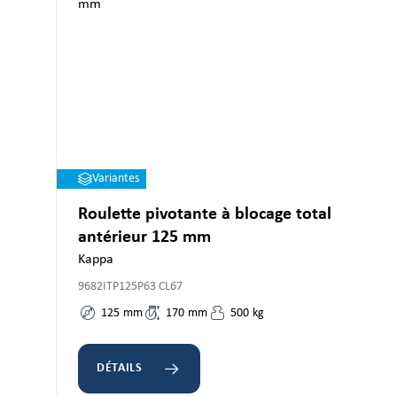
Variantes
Roulette pivotante à blocage total
antérieur 125 mm
Kappa
9682ITP125P63 CL67
125
mm
170
mm
500
kg
DÉTAILS