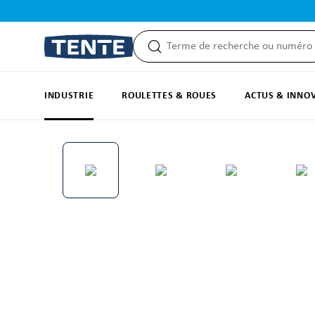
recherche
Passer à la navigation principale
INDUSTRIE
ROULETTES & ROUES
ACTUS & INNO
Ignorer la galerie d'images