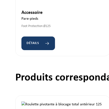
Accessoire
Pare-pieds
Foot Protection Ø125
DÉTAILS
Produits correspond
Ignorer la galerie de produits