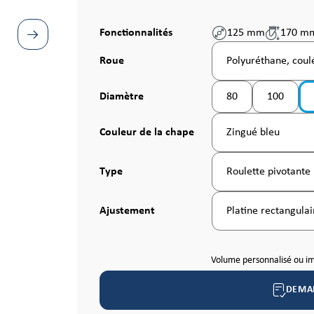
Fonctionnalités
125 mm
170 m
Sélectionnez
Roue
Polyuréthane, coulé
Sélectionnez
Diamètre
80
100
(Cette option n'est p
Sélectionnez
Couleur de la chape
Zingué bleu
Sélectionnez
Type
Roulette pivotante
Sélectionnez
Ajustement
Platine rectangulai
Volume personnalisé ou i
DEMA