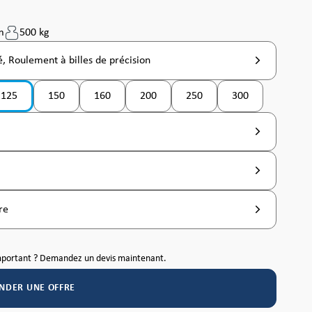
m
500 kg
, Roulement à billes de précision
125
150
160
200
250
300
as disponible pour le moment. )
(Cette option n'est pas disponible pour le moment. )
(Cette option n'es
re
mportant ? Demandez un devis maintenant.
NDER UNE OFFRE