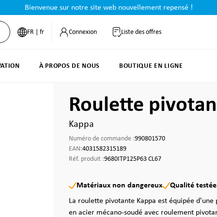
Bienvenue sur notre site web nouvellement repensé !
FR | fr
Connexion
Liste des offres
VATION
À PROPOS DE NOUS
BOUTIQUE EN LIGNE
Roulette pivota
Kappa
Numéro de commande :
990801570
EAN:
4031582315189
Réf. produit :
9680ITP125P63 CL67
Matériaux non dangereux
Qualité testée
La roulette pivotante Kappa est équipée d'une p
en acier mécano-soudé avec roulement pivotan