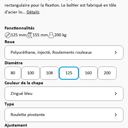
rectangulaire pour la fixation. Le boîtier est fabriqué en tôle
d'acier lo...
Détails
Fonctionnalités
125 mm
155 mm
200 kg
Sélectionnez
Roue
Polyuréthane, injecté, Roulements rouleaux
Sélectionnez
Diamètre
80
100
108
125
160
200
(Cette option n'est pas disponible pour le moment. )
(Cette option n'est pas disponible pour le moment. )
(Cette option n'est pas disponible pour le moment
(Cette option n'est pas d
(Cette option
Sélectionnez
Couleur de la chape
Zingué bleu
Sélectionnez
Type
Roulette pivotante
Sélectionnez
Ajustement