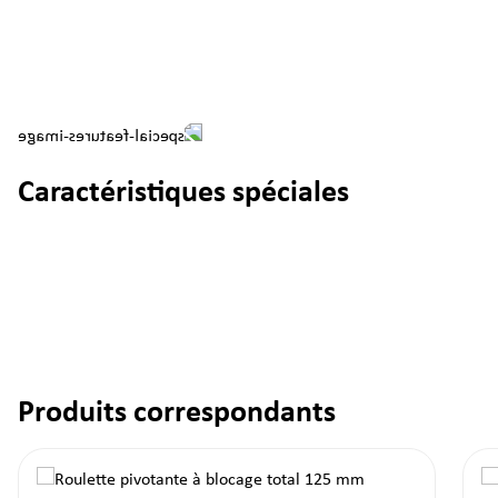
Caractéristiques spéciales
Produits correspondants
Ignorer la galerie de produits