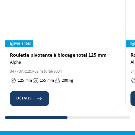
Variantes
Roulette pivotante à blocage total 125 mm
R
Alpha
Al
3477UAR125P62 natural/3004
34
125
mm
155
mm
200
kg
DÉTAILS