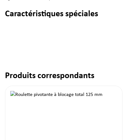
Caractéristiques spéciales
Produits correspondants
Ignorer la galerie de produits