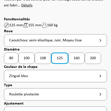
est fabri...
Détails
Fonctionnalités
125 mm
155 mm
160 kg
Sélectionnez
Roue
Caoutchouc semi-élastique, noir, Moyeu lisse
Sélectionnez
Diamètre
80
100
108
125
160
200
(Cette option n'est pas disponible pour le moment
Sélectionnez
Couleur de la chape
Zingué bleu
Sélectionnez
Type
Roulette pivotante
Sélectionnez
Ajustement