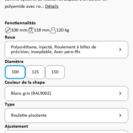
polyamide avec ro...
Détails
Fonctionnalités
100 mm
118 mm
120 kg
Sélectionnez
Roue
Polyuréthane, injecté, Roulement à billes de
précision, inoxydable, Avec pare-fils
Sélectionnez
Diamètre
100
125
150
(Cette option n'est pas disponible pour le moment. )
(Cette option n'est pas disponible pour le mome
Sélectionnez
Couleur de la chape
Blanc gris (RAL9002)
Sélectionnez
Type
Roulette pivotante
Sélectionnez
Ajustement