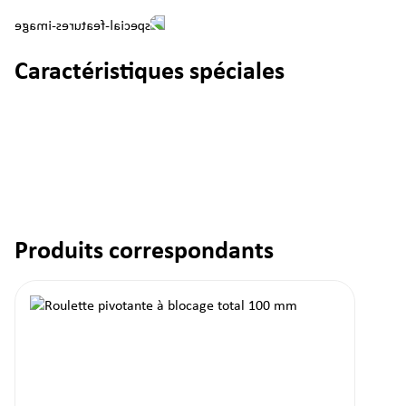
Caractéristiques spéciales
Produits correspondants
Ignorer la galerie de produits