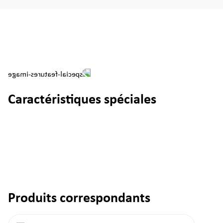
Caractéristiques spéciales
Produits correspondants
Ignorer la galerie de produits