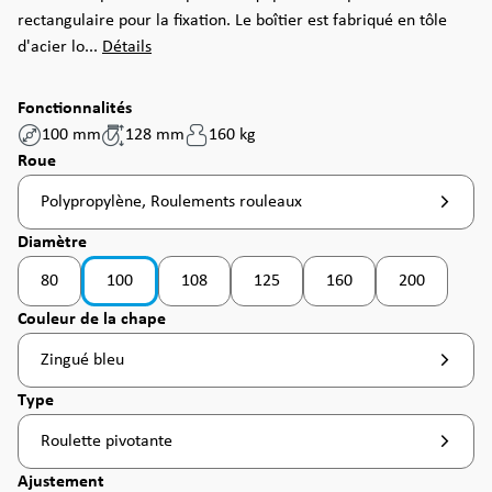
rectangulaire pour la fixation. Le boîtier est fabriqué en tôle
d'acier lo...
Détails
Fonctionnalités
100 mm
128 mm
160 kg
Sélectionnez
Roue
Polypropylène, Roulements rouleaux
Sélectionnez
Diamètre
80
100
108
125
160
200
(Cette option n'est pas disponible pour le moment
(Cette option n'est pas d
(Cette option
Sélectionnez
Couleur de la chape
Zingué bleu
Sélectionnez
Type
Roulette pivotante
Sélectionnez
Ajustement