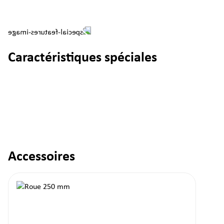
Caractéristiques spéciales
Accessoires
Ignorer la galerie de produits