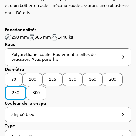
et d'un boîtier en acier mécano-soudé assurant une robustesse
opt...
Détails
Fonctionnalités
250 mm
305 mm
1440 kg
Sélectionnez
Roue
Polyuréthane, coulé, Roulement à billes de
précision, Avec pare-fils
Sélectionnez
Diamètre
80
100
125
150
160
200
(Cette option n'est pas disponible pou
(Cette option 
250
300
Sélectionnez
Couleur de la chape
Zingué bleu
Sélectionnez
Type