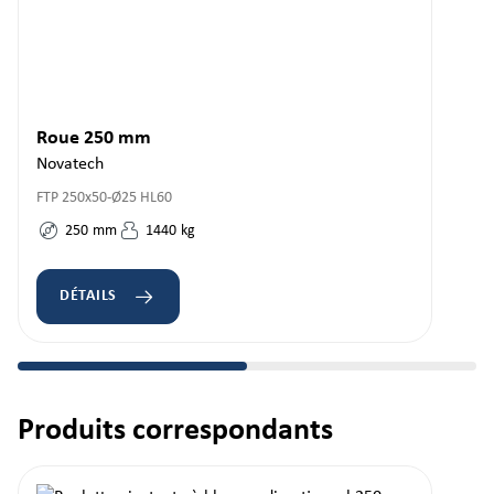
Roue 250 mm
Novatech
FTP 250x50-Ø25 HL60
250
mm
1440
kg
DÉTAILS
Produits correspondants
Ignorer la galerie de produits