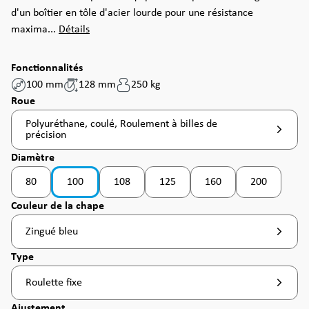
d'un boîtier en tôle d'acier lourde pour une résistance
maxima...
Détails
Fonctionnalités
100 mm
128 mm
250 kg
Sélectionnez
Roue
Polyuréthane, coulé, Roulement à billes de
précision
Sélectionnez
Diamètre
80
100
108
125
160
200
(Cette option n'est pas disponible pour le moment. )
(Cette option n'est pas disponible pour le moment
(Cette option n'est pas disponible po
(Cette option n'est pas d
(Cette option
Sélectionnez
Couleur de la chape
Zingué bleu
Sélectionnez
Type
Roulette fixe
Sélectionnez
Ajustement