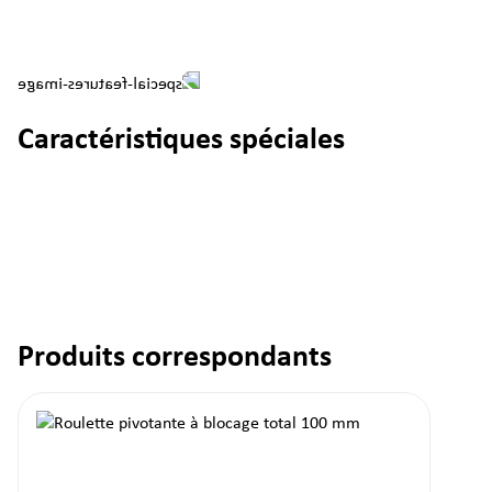
Caractéristiques spéciales
Produits correspondants
Ignorer la galerie de produits