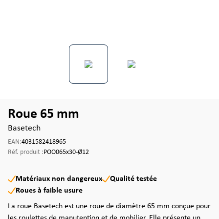
Roue 65 mm
Basetech
EAN:
4031582418965
Réf. produit :
POO065x30-Ø12
Matériaux non dangereux
Qualité testée
Roues à faible usure
La roue Basetech est une roue de diamètre 65 mm conçue pour
les roulettes de manutention et de mobilier. Elle présente un