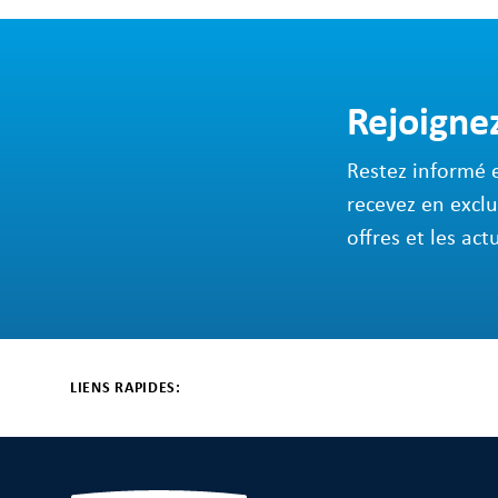
Rejoigne
Restez informé 
recevez en exclu
offres et les act
LIENS RAPIDES: