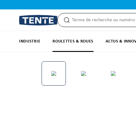
recherche
Passer à la navigation principale
INDUSTRIE
ROULETTES & ROUES
ACTUS & INNO
Ignorer la galerie d'images