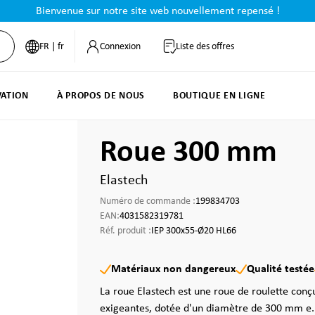
Bienvenue sur notre site web nouvellement repensé !
FR | fr
Connexion
Liste des offres
VATION
À PROPOS DE NOUS
BOUTIQUE EN LIGNE
Roue 300 mm
Elastech
Numéro de commande :
199834703
EAN:
4031582319781
Réf. produit :
IEP 300x55-Ø20 HL66
Matériaux non dangereux
Qualité testée
La roue Elastech est une roue de roulette conçu
exigeantes, dotée d'un diamètre de 300 mm e.