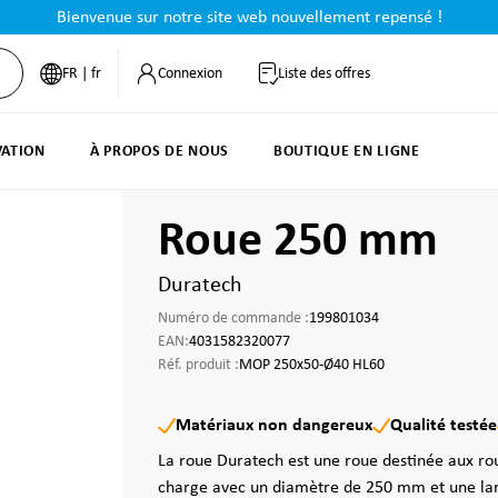
Bienvenue sur notre site web nouvellement repensé !
FR | fr
Connexion
Liste des offres
VATION
À PROPOS DE NOUS
BOUTIQUE EN LIGNE
Roue 250 mm
Duratech
Numéro de commande :
199801034
EAN:
4031582320077
Réf. produit :
MOP 250x50-Ø40 HL60
Matériaux non dangereux
Qualité testée
La roue Duratech est une roue destinée aux ro
charge avec un diamètre de 250 mm et une lar