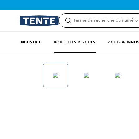
recherche
Passer à la navigation principale
INDUSTRIE
ROULETTES & ROUES
ACTUS & INNO
Ignorer la galerie d'images