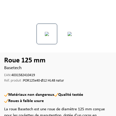
Roue 125 mm
Basetech
EAN:
4031582410419
Réf. produit :
POR125x40-Ø12 HL48 natur
Matériaux non dangereux
Qualité testée
Roues à faible usure
La roue Basetech est une roue de diamètre 125 mm conçue
pour les roulettes de manutention, dotée d'un corps en