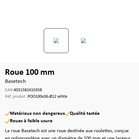
Roue 100 mm
Basetech
EAN:
4031582410358
Réf. produit :
POO100x36-Ø12 white
Matériaux non dangereux
Qualité testée
Roues à faible usure
La roue Basetech est une roue destinée aux roulettes, conçue
en polypropylène avec un diamètre de 100 mm et une largeur