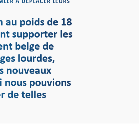
LER À DÉPLACER LEURS
 au poids de 18
ent supporter les
ent belge de
rges lourdes,
es nouveaux
 si nous pouvions
 de telles