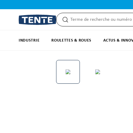
recherche
Passer à la navigation principale
INDUSTRIE
ROULETTES & ROUES
ACTUS & INNO
Ignorer la galerie d'images