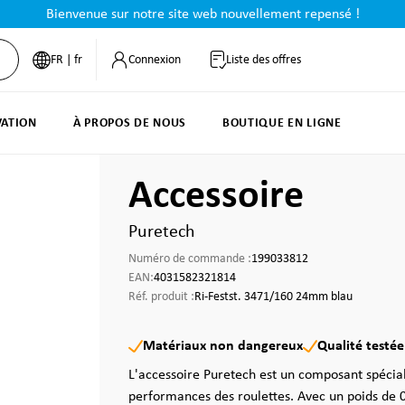
Bienvenue sur notre site web nouvellement repensé !
FR | fr
Connexion
Liste des offres
VATION
À PROPOS DE NOUS
BOUTIQUE EN LIGNE
Accessoire
Puretech
Numéro de commande :
199033812
EAN:
4031582321814
Réf. produit :
Ri-Festst. 3471/160 24mm blau
Matériaux non dangereux
Qualité testée
L'accessoire Puretech est un composant spécial
performances des roulettes. Avec un poids de 0