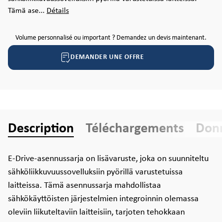
Tämä ase...
Détails
Volume personnalisé ou important ? Demandez un devis maintenant.
DEMANDER UNE OFFRE
Description
Téléchargements
Donn
E-Drive-asennussarja on lisävaruste, joka on suunniteltu
sähköliikkuvuussovelluksiin pyörillä varustetuissa
laitteissa. Tämä asennussarja mahdollistaa
sähkökäyttöisten järjestelmien integroinnin olemassa
oleviin liikuteltaviin laitteisiin, tarjoten tehokkaan