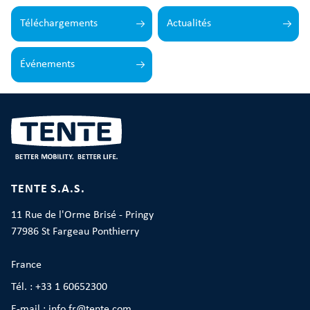
Téléchargements
Actualités
Événements
TENTE S.A.S.
11 Rue de l'Orme Brisé - Pringy
77986 St Fargeau Ponthierry
France
Tél. : +33 1 60652300
E-mail : info.fr@tente.com