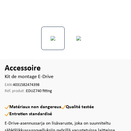
Accessoire
Kit de montage E-Drive
EAN:
4031582474398
Réf. produit :
EDUZ740 fitting
Matériaux non dangereux
Qualité testée
Entretien standardisé
E-Drive-asennussarja on lisävaruste, joka on suunniteltu
sähköliikkuvuussovelluksiin pyörillä varustetuissa laitteissa.