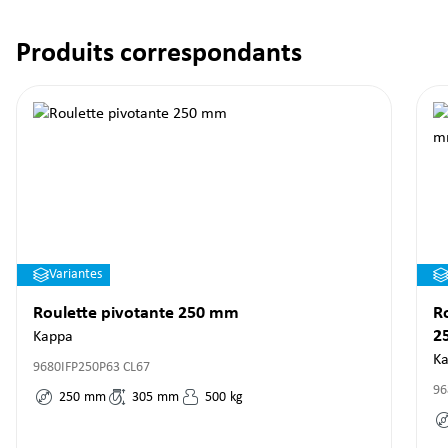
Produits correspondants
Ignorer la galerie de produits
Variantes
Roulette pivotante 250 mm
R
2
Kappa
K
9680IFP250P63 CL67
96
250
mm
305
mm
500
kg