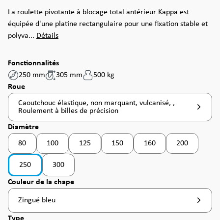
La roulette pivotante à blocage total antérieur Kappa est
équipée d'une platine rectangulaire pour une fixation stable et
polyva...
Détails
Fonctionnalités
250 mm
305 mm
500 kg
Sélectionnez
Roue
Caoutchouc élastique, non marquant, vulcanisé, ,
Roulement à billes de précision
Sélectionnez
Diamètre
80
100
125
150
160
200
(Cette option n'est pas disponible pour le moment. )
(Cette option n'est pas disponible pour le moment. )
(Cette option n'est pas disponible pou
250
300
(Cette option n'est pas disponible pour le moment. )
Sélectionnez
Couleur de la chape
Zingué bleu
Sélectionnez
Type