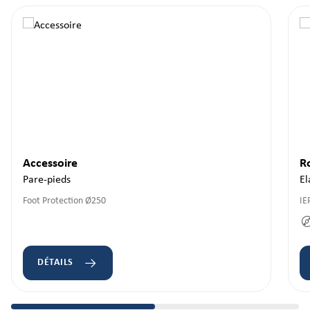
Accessoire
R
Pare-pieds
El
Foot Protection Ø250
IE
DÉTAILS