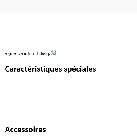
Caractéristiques spéciales
Accessoires
Ignorer la galerie de produits