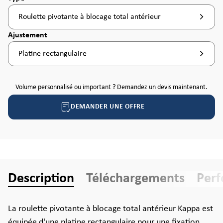
Roulette pivotante à blocage total antérieur
Sélectionnez
Ajustement
Platine rectangulaire
Volume personnalisé ou important ? Demandez un devis maintenant.
DEMANDER UNE OFFRE
Description
Téléchargements
Per
La roulette pivotante à blocage total antérieur Kappa est
équipée d'une platine rectangulaire pour une fixation