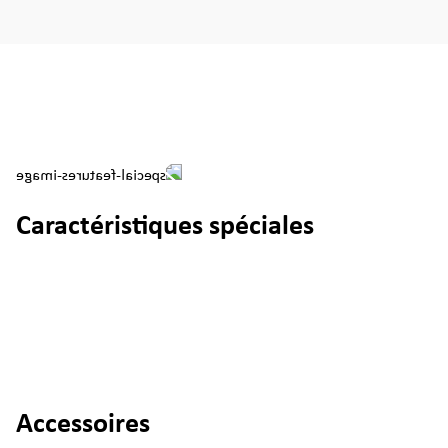
Caractéristiques spéciales
Accessoires
Ignorer la galerie de produits