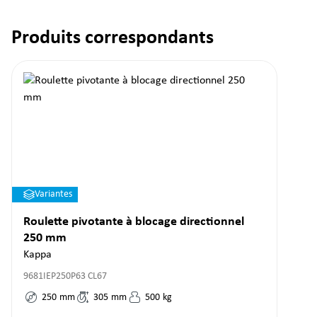
Produits correspondants
Ignorer la galerie de produits
Variantes
Roulette pivotante à blocage directionnel
250 mm
Kappa
9681IEP250P63 CL67
250
mm
305
mm
500
kg