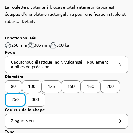
La roulette pivotante à blocage total antérieur Kappa est
équipée d'une platine rectangulaire pour une fixation stable et
robust...
Détails
Fonctionnalités
250 mm
305 mm
500 kg
Sélectionnez
Roue
Caoutchouc élastique, noir, vulcanisé, , Roulement
à billes de précision
Sélectionnez
Diamètre
80
100
125
150
160
200
(Cette option n'est pas disponible pour le moment. )
(Cette option n'est pas disponible pour le moment. )
(Cette option n'est pas disponible pou
250
300
Sélectionnez
Couleur de la chape
Zingué bleu
Sélectionnez
Type