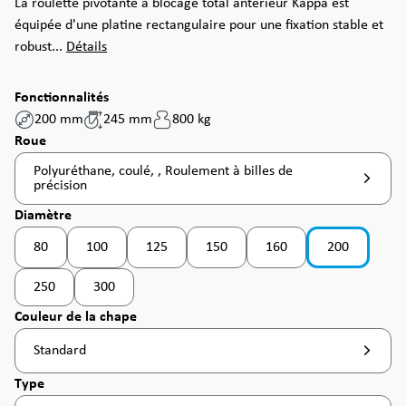
La roulette pivotante à blocage total antérieur Kappa est
équipée d'une platine rectangulaire pour une fixation stable et
robust...
Détails
Fonctionnalités
200 mm
245 mm
800 kg
Sélectionnez
Roue
Polyuréthane, coulé, , Roulement à billes de
précision
Sélectionnez
Diamètre
80
100
125
150
160
200
(Cette option n'est pas disponible pour le moment. )
(Cette option n'est pas disponible pour le moment. )
(Cette option n'est pas disponible pour le moment
(Cette option n'est pas disponible pou
(Cette option n'est pas di
250
300
(Cette option n'est pas disponible pour le moment. )
(Cette option n'est pas disponible pour le moment. )
Sélectionnez
Couleur de la chape
Standard
Sélectionnez
Type