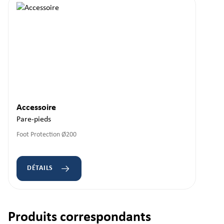
Accessoire
Pare-pieds
Foot Protection Ø200
DÉTAILS
Produits correspondants
Ignorer la galerie de produits