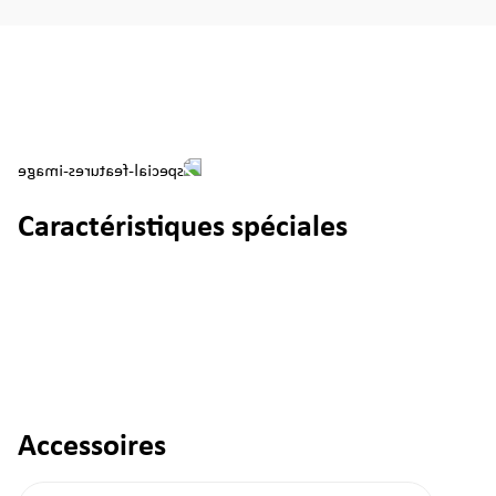
Caractéristiques spéciales
Accessoires
Ignorer la galerie de produits