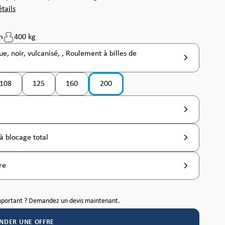
tails
m
400 kg
e, noir, vulcanisé, , Roulement à billes de
108
125
160
200
as disponible pour le moment. )
ion n'est pas disponible pour le moment. )
(Cette option n'est pas disponible pour le moment. )
à blocage total
re
mportant ? Demandez un devis maintenant.
NDER UNE OFFRE