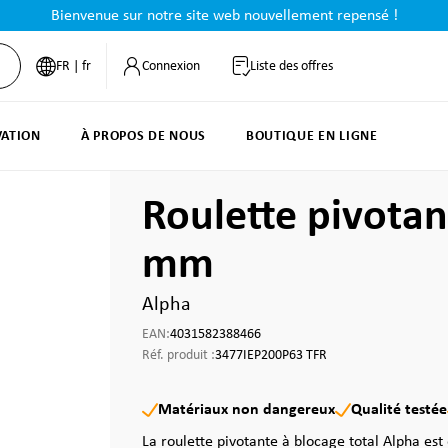
Bienvenue sur notre site web nouvellement repensé !
FR | fr
Connexion
Liste des offres
VATION
À PROPOS DE NOUS
BOUTIQUE EN LIGNE
Roulette pivotan
mm
Alpha
EAN:
4031582388466
Réf. produit :
3477IEP200P63 TFR
Matériaux non dangereux
Qualité testée
La roulette pivotante à blocage total Alpha est