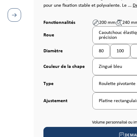
pour une fixation stable et polyvalente. Le ...
Dé
Fonctionnalités
200 mm
240 m
Caoutchouc élastiqu
Sélectionnez
Roue
précision
Sélectionnez
Diamètre
80
100
(Cette option n'est p
(Cette opt
Sélectionnez
Couleur de la chape
Zingué bleu
Sélectionnez
Type
Roulette pivotante 
Sélectionnez
Ajustement
Platine rectangulai
Volume personnalisé ou i
DEMA