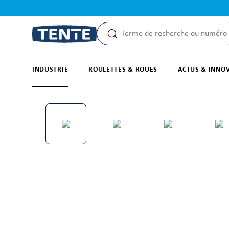
recherche
Passer à la navigation principale
INDUSTRIE
ROULETTES & ROUES
ACTUS & INNO
Ignorer la galerie d'images