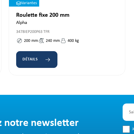
Variantes
Roulette fixe 200 mm
Alpha
3478IEP200P63 TFR
200
mm
240
mm
400
kg
DÉTAILS
z notre newsletter