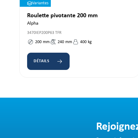
Variantes
Roulette pivotante 200 mm
Alpha
3470IEP200P63 TFR
200
mm
240
mm
400
kg
DÉTAILS
Rejoigne