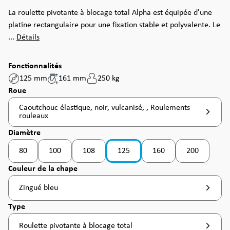
La roulette pivotante à blocage total Alpha est équipée d'une
platine rectangulaire pour une fixation stable et polyvalente. Le
...
Détails
Fonctionnalités
125 mm
161 mm
250 kg
Sélectionnez
Roue
Caoutchouc élastique, noir, vulcanisé, , Roulements
rouleaux
Sélectionnez
Diamètre
80
100
108
125
160
200
(Cette option n'est pas disponible pour le moment. )
(Cette option n'est pas disponible pour le moment. )
(Cette option n'est pas disponible pour le moment
Sélectionnez
Couleur de la chape
Zingué bleu
Sélectionnez
Type
Roulette pivotante à blocage total