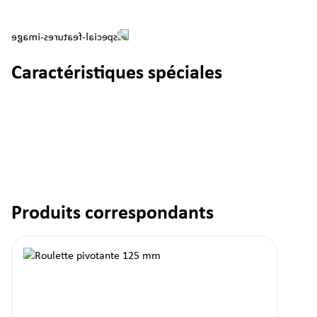
Caractéristiques spéciales
Produits correspondants
Ignorer la galerie de produits