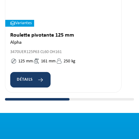
Variantes
Roulette pivotante 125 mm
Alpha
3470UER125P63 CL60 OH161
125
mm
161
mm
250
kg
DÉTAILS