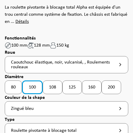
La roulette pivotante à blocage total Alpha est équipée d'un
trou central comme système de fixation. Le châssis est fabriqué
en ...
Détails
Fonctionnalités
100 mm
128 mm
150 kg
Sélectionnez
Roue
Caoutchouc élastique, noir, vulcanisé, , Roulements
rouleaux
Sélectionnez
Diamètre
80
100
108
125
160
200
(Cette option n'est pas disponible pour le moment. )
(Cette option n'est pas disponible pour le moment
Sélectionnez
Couleur de la chape
Zingué bleu
Sélectionnez
Type
Roulette pivotante à blocage total