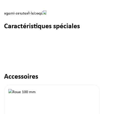
Caractéristiques spéciales
Accessoires
Ignorer la galerie de produits