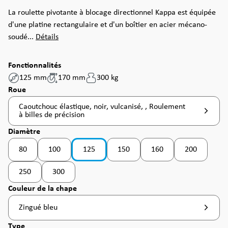
La roulette pivotante à blocage directionnel Kappa est équipée
d'une platine rectangulaire et d'un boîtier en acier mécano-
soudé...
Détails
Fonctionnalités
125 mm
170 mm
300 kg
Sélectionnez
Roue
Caoutchouc élastique, noir, vulcanisé, , Roulement
à billes de précision
Sélectionnez
Diamètre
80
100
125
150
160
200
(Cette option n'est pas disponible pour le moment. )
(Cette option n'est pas disponible pour le moment. )
(Cette option n'est pas disponible po
250
300
Sélectionnez
Couleur de la chape
Zingué bleu
Sélectionnez
Type