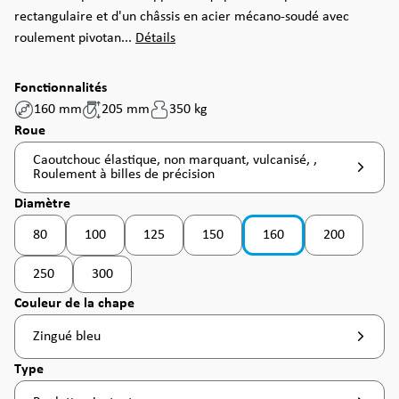
rectangulaire et d'un châssis en acier mécano-soudé avec
roulement pivotan...
Détails
Fonctionnalités
160 mm
205 mm
350 kg
Sélectionnez
Roue
Caoutchouc élastique, non marquant, vulcanisé, ,
Roulement à billes de précision
Sélectionnez
Diamètre
80
100
125
150
160
200
(Cette option n'est pas disponible pour le moment. )
(Cette option n'est pas disponible pour le moment. )
(Cette option n'est pas disponible pou
250
300
(Cette option n'est pas disponible pour le moment. )
Sélectionnez
Couleur de la chape
Zingué bleu
Sélectionnez
Type