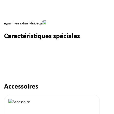
Caractéristiques spéciales
Accessoires
Ignorer la galerie de produits