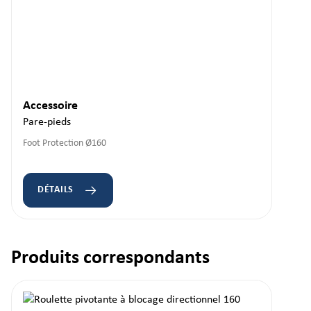
Accessoire
Pare-pieds
Foot Protection Ø160
DÉTAILS
Produits correspondants
Ignorer la galerie de produits