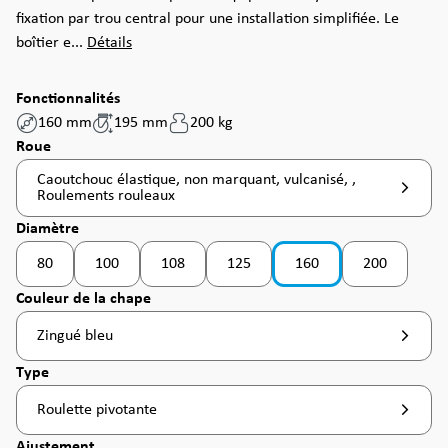
fixation par trou central pour une installation simplifiée. Le
boîtier e...
Détails
Fonctionnalités
160 mm
195 mm
200 kg
Sélectionnez
Roue
Caoutchouc élastique, non marquant, vulcanisé, ,
Roulements rouleaux
Sélectionnez
Diamètre
80
100
108
125
160
200
(Cette option n'est pas disponible pour le moment. )
(Cette option n'est pas disponible pour le moment
Sélectionnez
Couleur de la chape
Zingué bleu
Sélectionnez
Type
Roulette pivotante
Sélectionnez
Ajustement