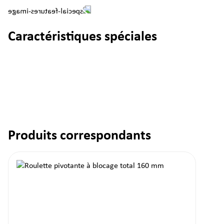
Caractéristiques spéciales
Produits correspondants
Ignorer la galerie de produits