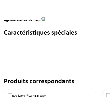
Caractéristiques spéciales
Produits correspondants
Ignorer la galerie de produits