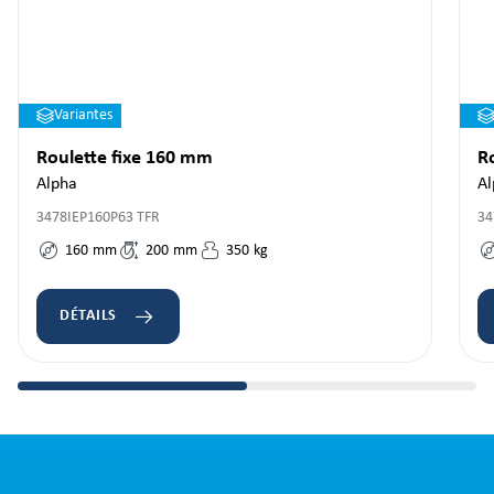
Variantes
Roulette fixe 160 mm
R
Alpha
Al
3478IEP160P63 TFR
34
160
mm
200
mm
350
kg
DÉTAILS