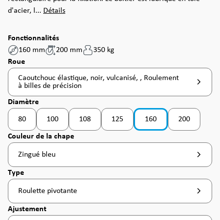
d'acier, l...
Détails
Fonctionnalités
160 mm
200 mm
350 kg
Sélectionnez
Roue
Caoutchouc élastique, noir, vulcanisé, , Roulement
à billes de précision
Sélectionnez
Diamètre
80
100
108
125
160
200
(Cette option n'est pas disponible pour le moment. )
(Cette option n'est pas disponible pour le moment. )
(Cette option n'est pas disponible pour le moment
Sélectionnez
Couleur de la chape
Zingué bleu
Sélectionnez
Type
Roulette pivotante
Sélectionnez
Ajustement