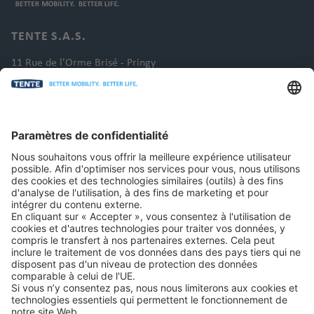
TENTE S.A.S.
11 Rue de l'Orme Brisé - Pringy
77986 St Fargeau Ponthierry
France
Tél. : +33 1 60652300
E-mail : info.fr@tente.com
CONTACT
JURIDIQUE
Copyright © 2026 par TENTE International GmbH. Tous droits