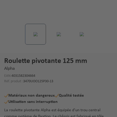
Roulette pivotante 125 mm
Alpha
EAN:
4031582304664
Réf. produit :
3470UOO125P30-13
Matériaux non dangereux
Qualité testée
Utilisation sans interruption
La roulette pivotante Alpha est équipée d'un trou central
comme système de fixation. Le châssis est fabriqué en tôle