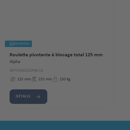
Variantes
Roulette pivotante à blocage total 125 mm
Alpha
3477UOO125P30-13
125
mm
155
mm
150
kg
DÉTAILS