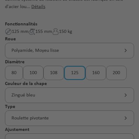
d'acier lou...
Détails
Fonctionnalités
125 mm
155 mm
150 kg
Sélectionnez
Roue
Polyamide, Moyeu lisse
Sélectionnez
Diamètre
80
100
108
125
160
200
(Cette option n'est pas disponible pour le moment
Sélectionnez
Couleur de la chape
Zingué bleu
Sélectionnez
Type
Roulette pivotante
Sélectionnez
Ajustement