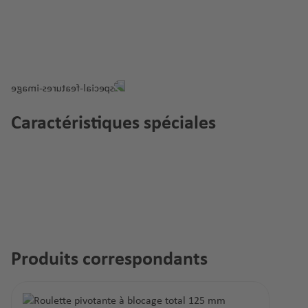
Caractéristiques spéciales
Produits correspondants
Ignorer la galerie de produits