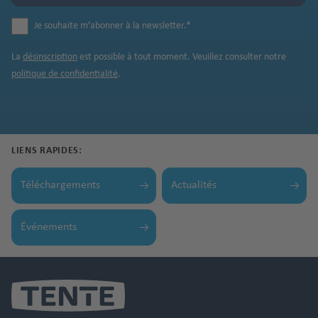
Je souhaite m’abonner à la newsletter.
*
La
désinscription
est possible à tout moment. Veuillez consulter notre
politique de confidentialité
.
LIENS RAPIDES:
Téléchargements
Actualités
Événements