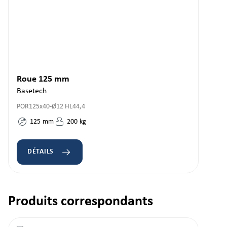
Roue 125 mm
Basetech
POR125x40-Ø12 HL44,4
125
mm
200
kg
DÉTAILS
Produits correspondants
Ignorer la galerie de produits