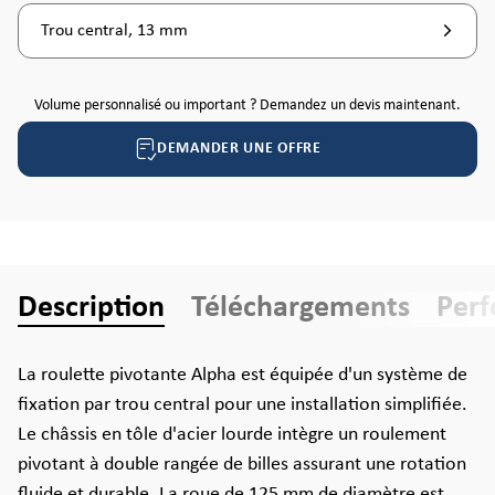
Trou central, 13 mm
Volume personnalisé ou important ? Demandez un devis maintenant.
DEMANDER UNE OFFRE
Description
Téléchargements
Per
La roulette pivotante Alpha est équipée d'un système de
fixation par trou central pour une installation simplifiée.
Le châssis en tôle d'acier lourde intègre un roulement
pivotant à double rangée de billes assurant une rotation
fluide et durable. La roue de 125 mm de diamètre est