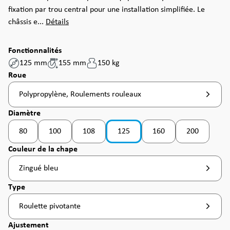
fixation par trou central pour une installation simplifiée. Le
châssis e...
Détails
Fonctionnalités
125 mm
155 mm
150 kg
Sélectionnez
Roue
Polypropylène, Roulements rouleaux
Sélectionnez
Diamètre
80
100
108
125
160
200
(Cette option n'est pas disponible pour le moment. )
(Cette option n'est pas disponible pour le moment
(Cette option n'est pas d
(Cette option
Sélectionnez
Couleur de la chape
Zingué bleu
Sélectionnez
Type
Roulette pivotante
Sélectionnez
Ajustement