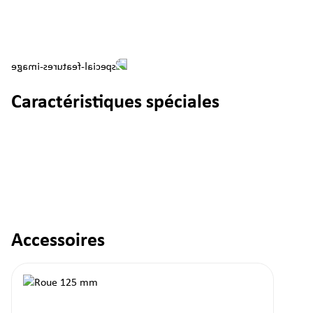
Caractéristiques spéciales
Accessoires
Ignorer la galerie de produits