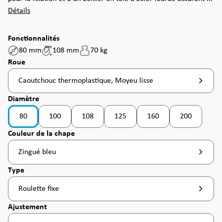
Détails
Fonctionnalités
80 mm
108 mm
70 kg
Sélectionnez
Roue
Caoutchouc thermoplastique, Moyeu lisse
Sélectionnez
Diamètre
80
100
108
125
160
200
(Cette option n'est pas disponible pour le moment. )
(Cette option n'est pas disponible pour le moment
(Cette option n'est pas disponible po
(Cette option n'est pas d
(Cette option
Sélectionnez
Couleur de la chape
Zingué bleu
Sélectionnez
Type
Roulette fixe
Sélectionnez
Ajustement