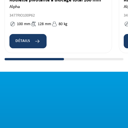
Roulette pivotante à blocage total 100 mm
R
Alpha
Al
3477PJO100P62
34
100
mm
128
mm
80
kg
DÉTAILS