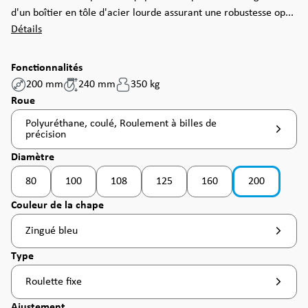
d'un boîtier en tôle d'acier lourde assurant une robustesse op...
Détails
Fonctionnalités
200 mm
240 mm
350 kg
Sélectionnez
Roue
Polyuréthane, coulé, Roulement à billes de
précision
Sélectionnez
Diamètre
80
100
108
125
160
200
(Cette option n'est pas disponible pour le moment. )
(Cette option n'est pas disponible pour le moment. )
(Cette option n'est pas disponible pour le moment
Sélectionnez
Couleur de la chape
Zingué bleu
Sélectionnez
Type
Roulette fixe
Sélectionnez
Ajustement