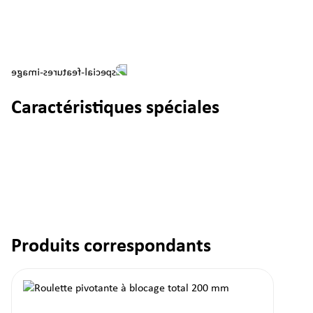
Caractéristiques spéciales
Produits correspondants
Ignorer la galerie de produits