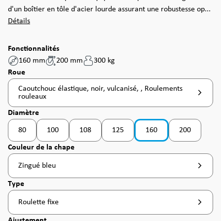
d'un boîtier en tôle d'acier lourde assurant une robustesse op...
Détails
Fonctionnalités
160 mm
200 mm
300 kg
Sélectionnez
Roue
Caoutchouc élastique, noir, vulcanisé, , Roulements
rouleaux
Sélectionnez
Diamètre
80
100
108
125
160
200
(Cette option n'est pas disponible pour le moment. )
(Cette option n'est pas disponible pour le moment. )
(Cette option n'est pas disponible pour le moment
(Cette option n'est pas disponible pou
Sélectionnez
Couleur de la chape
Zingué bleu
Sélectionnez
Type
Roulette fixe
Sélectionnez
Ajustement