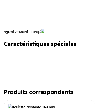
Caractéristiques spéciales
Produits correspondants
Ignorer la galerie de produits