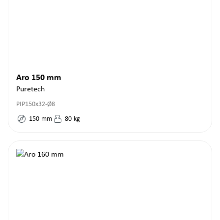
Aro 150 mm
Puretech
PIP150x32-Ø8
150
mm
80
kg