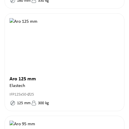
160
mm
350
kg
Aro 125 mm
Elastech
IFP125x50-Ø25
125
mm
300
kg