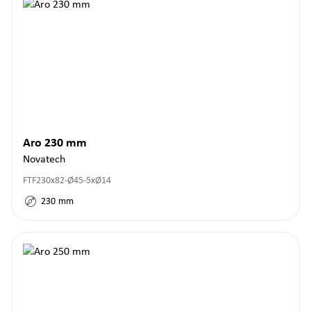
Aro 230 mm
Novatech
FTF230x82-Ø45-5xØ14
230
mm