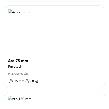
Aro 75 mm
Puretech
PIO075x25-Ø8
75
mm
60
kg