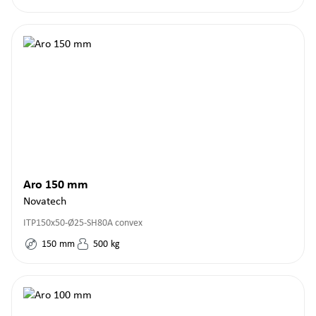
Aro 150 mm
Novatech
ITP150x50-Ø25-SH80A convex
150
mm
500
kg