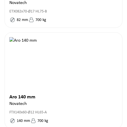
Novatech
ETX082x70-Ø17 HL75-B
82
mm
700
kg
Aro 140 mm
Novatech
FTX140x60-Ø12 HL65-A
140
mm
700
kg