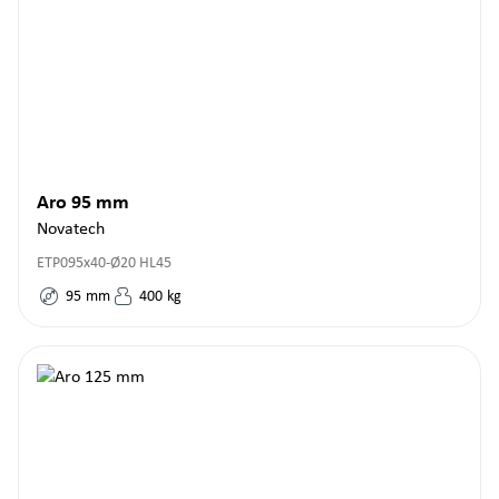
Aro 95 mm
Novatech
ETP095x40-Ø20 HL45
95
mm
400
kg