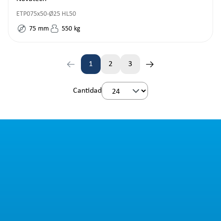
ETP075x50-Ø25 HL50
75
mm
550
kg
1
2
3
Página
Página
Página
Cantidad