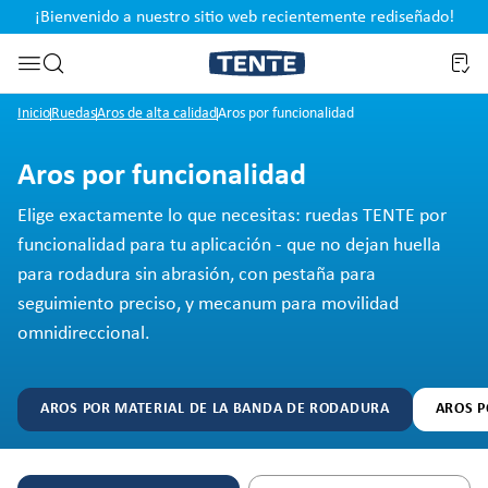
¡Bienvenido a nuestro sitio web recientemente rediseñado!
pal
Saltar a la búsqueda
Inicio
Ruedas
Aros de alta calidad
Aros por funcionalidad
Aros por funcionalidad
Elige exactamente lo que necesitas: ruedas TENTE por
funcionalidad para tu aplicación - que no dejan huella
para rodadura sin abrasión, con pestaña para
seguimiento preciso, y mecanum para movilidad
omnidireccional.
AROS POR MATERIAL DE LA BANDA DE RODADURA
AROS P