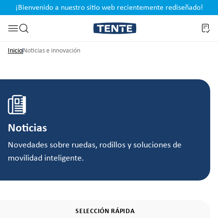
¡Bienvenido a nuestro sitio web recientemente rediseñado!
pal
Saltar a la búsqueda
Inicio
Noticias e innovación
Noticias
Novedades sobre ruedas, rodillos y soluciones de
movilidad inteligente.
SELECCIÓN RÁPIDA